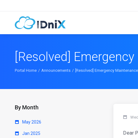
[Resolved] Emergency 
Portal Home
Announcements
[Resolved] Emergency Maintenance
By Month
Wed
May 2026
Dear 
Jan 2025