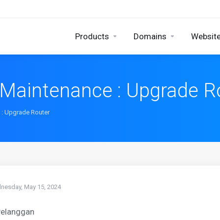
Products
Domains
Website
Maintenance : Upgrade R
 : Upgrade Router
nesday, May 15, 2024
Pelanggan