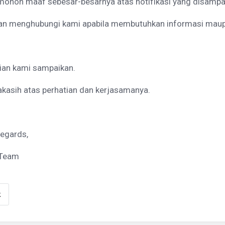
mohon maaf sebesar-besarnya atas notifikasi yang disampa
an menghubungi kami apabila membutuhkan informasi maupun
ian kami sampaikan.
kasih atas perhatian dan kerjasamanya.
egards,
 Team
k