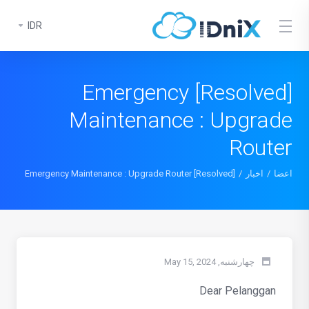
IDR
[Resolved] Emergency
Maintenance : Upgrade
Router
اعضا
اخبار
[Resolved] Emergency Maintenance : Upgrade Router
چهارشنبه, May 15, 2024
Dear Pelanggan