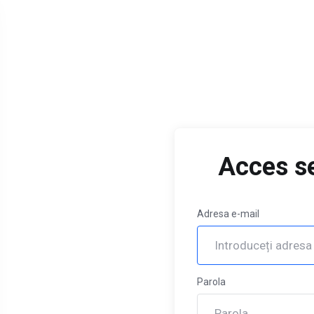
Acces se
Adresa e-mail
Jan 13, 2025
Jun 23, 
[Urgent] Migrasi
UR
Pindah Data
Ma
Parola
Center
Pe