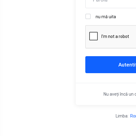
De
Dear Pelanggan Kami berencana
nu mă uita
untuk melakukan Permindahan
Dear P
Beberapa
Urgent
Server Dedicated/Colocation, Hosting,
inform
VPS ke Data Center lainnya yang lebih
URGENT
baik dari Data Center sebelumnya.
sebagai
Adapun Jadwal Pemindahan Server di
Autenti
Juni 2
lakukan Pada Antara Tanggal 13-15
WIB Ak
Januari 2025 secara b...
Device 
Nu aveți încă un
Limba:
Ro