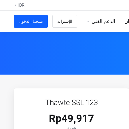
IDR
ان
الدعم الفني
الإشتراك
تسجيل الدخول
Thawte SSL 123
Rp49,917
شهري