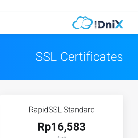
SSL Certificates
RapidSSL Standard
Rp16,583
شهري