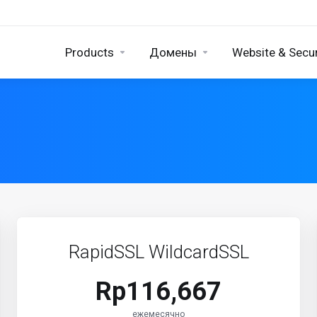
Products
Домены
Website & Secur
RapidSSL WildcardSSL
Rp116,667
ежемесячно