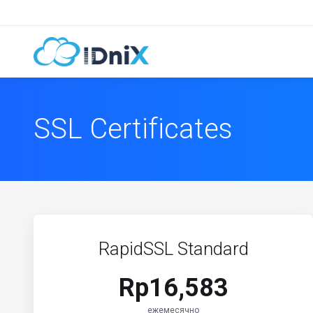
SSL Certificates
RapidSSL Standard
Rp16,583
ежемесячно